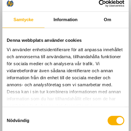
E-post
*
Samtycke
Information
Om
Välj träning
*
Denna webbplats använder cookies
Vi använder enhetsidentifierare för att anpassa innehållet
Förälder måste vara ledare för spel på banan en Söndag
och annonserna till användarna, tillhandahålla funktioner
mellan vecka 17-24. Gäller Level 2-3 & 4.
*
för sociala medier och analysera vår trafik. Vi
vidarebefordrar även sådana identifierare och annan
information från din enhet till de sociala medier och
Klubben är enligt lag skyldiga att granska
annons- och analysföretag som vi samarbetar med.
belastningsregistret på ideella ledare som deltar i
Dessa kan i sin tur kombinera informationen med annan
juniorverksamhet. Checka boxen om samtycke medges!
information som du har tillhandahållit eller som de har
mer info kommer senare.
*
samlat in när du har använt deras tjänster.
S
Nödvändig
a
Övriga frågor / Träningskompisar
m