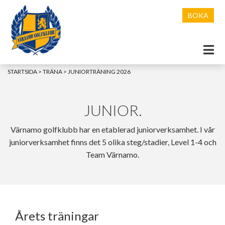
BOKA
STARTSIDA
>
TRÄNA
>
JUNIORTRÄNING 2026
PROVA PÅ GOLF
TRÄNA
JUNIOR.
SPELA GOLF
NYBÖRJARKURSER 2026
Värnamo golfklubb har en etablerad juniorverksamhet. I vår
PARTNERS
LEKTIONER
STÄLLPLATS
juniorverksamhet finns det 5 olika steg/stadier, Level 1-4 och
Team Värnamo.
GOLF BISTRO
JUNIORTRÄNING 2026
BANOR
VÅRA SPONSORER
MEDLEM
VINTERTRÄNING 2026
LUNCHMENY
LAGKLÄDER JUNIOR
AKTUELLT BOKNINGSLÄGE
TÄVLING
CUSTOM FITTING
PIZZA & À LA CARTE
MEDLEMSANSÖKAN
ATT SPELA PÅ BANAN SOM JUNIOR!
Årets träningar
(INFO FÖR JUNIORER/FÖRÄLDRAR)
KLUBBEN
TRÄNA MED GOLFGÄNGET
MEDLEMSSIDA