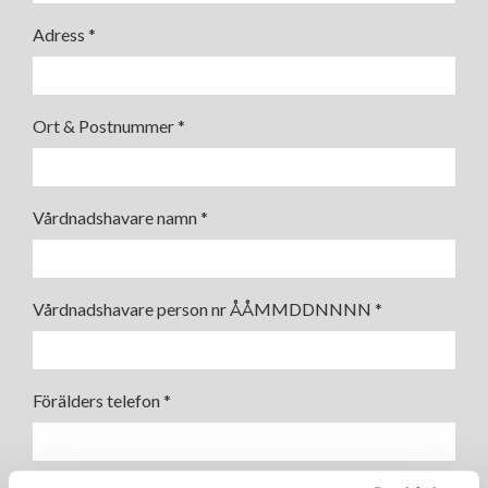
Adress
*
Ort & Postnummer
*
Vårdnadshavare namn
*
Vårdnadshavare person nr ÅÅMMDDNNNN
*
Förälders telefon
*